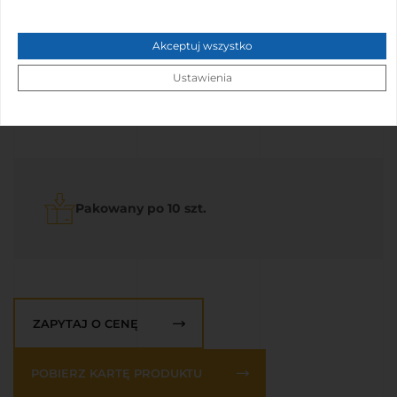
Rozmiar:
XXL(120x140cm)
Materiał:
Włóknina (PP) 25g/m2
Akceptuj wszystko
Kolory:
Ustawienia
Kolor #4eb1a5
Kolor #ffffff
Pakowany po 10 szt.
ZAPYTAJ O CENĘ
POBIERZ KARTĘ PRODUKTU