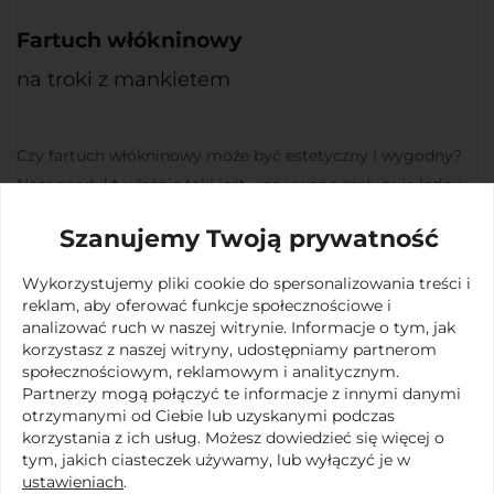
Please
Fartuch włókninowy
leave
this
na troki z mankietem
field
Administratorem danych osobowych podanych w
empty.
formularzu jest
Supernova Michalak Sp.
Czy fartuch włókninowy może być estetyczny i wygodny?
Komandytowa
. Kontakt z Administratorem
biuro@supernovainternational.eu. Więcej
Nasz produkt właśnie taki jest – na uwagę zasługuje ładny
informacji na temat przetwarzania danych
krój. Nie ma kieszeni.
osobowych przez
Supernova Michalak Sp.
Szanujemy Twoją prywatność
Dostępny rozmiar to XXL(120x140cm) w kolorze biały i
Komandytowa
znajdą państwo w naszej
Polityce
zielonym. Wykonany z grubszego materiału, czyli włókniny
Prywatności
Wykorzystujemy pliki cookie do spersonalizowania treści i
(PP)25g/m2.
reklam, aby oferować funkcje społecznościowe i
analizować ruch w naszej witrynie. Informacje o tym, jak
Produkt podlega regulacji (EU) 2016/425, Regulacji REACH,
korzystasz z naszej witryny, udostępniamy partnerom
WYŚLIJ
społecznościowym, reklamowym i analitycznym.
materiał bezpieczny w kontakcie z pożywieniem EU 10/2011.
Partnerzy mogą połączyć te informacje z innymi danymi
Zapewnia odpowiedni poziom ochrony przed
otrzymanymi od Ciebie lub uzyskanymi podczas
zanieczyszczeniami chemicznymi i innymi.
korzystania z ich usług. Możesz dowiedzieć się więcej o
tym, jakich ciasteczek używamy, lub wyłączyć je w
ustawieniach
.