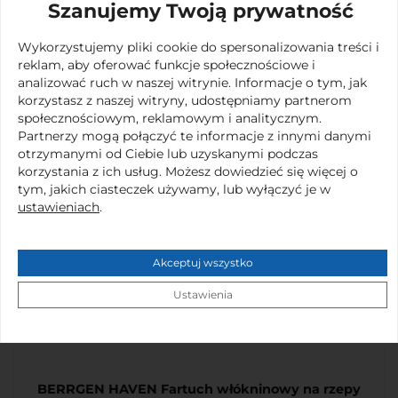
Szanujemy Twoją prywatność
Zapytaj o ofertę odzieży ochronnej i kompleksowych
Wykorzystujemy pliki cookie do spersonalizowania treści i
rozwiązań dla Twojej firmy.
reklam, aby oferować funkcje społecznościowe i
analizować ruch w naszej witrynie. Informacje o tym, jak
ZAPYTAJ O PRODUKT
korzystasz z naszej witryny, udostępniamy partnerom
społecznościowym, reklamowym i analitycznym.
Partnerzy mogą połączyć te informacje z innymi danymi
otrzymanymi od Ciebie lub uzyskanymi podczas
korzystania z ich usług. Możesz dowiedzieć się więcej o
tym, jakich ciasteczek używamy, lub wyłączyć je w
ustawieniach
.
Akceptuj wszystko
Produkty, które ochronią ciało
Ustawienia
Twojego pracownika lub klienta
BERRGEN HAVEN Fartuch włókninowy na rzepy