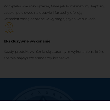
Kompleksowe rozwiązania, takie jak kombinezony, kaptury,
czepki, pokrowce na obuwie i fartuchy oferują
wszechstronną ochronę w wymagających warunkach.
Ekskluzywne wykonanie
Każdy produkt wyróżnia się starannym wykonaniem, które
spełnia najwyższe standardy branżowe.
Dopasujemy odzież jednorazową do potrzeb Twojej
firmy i jej pracowników