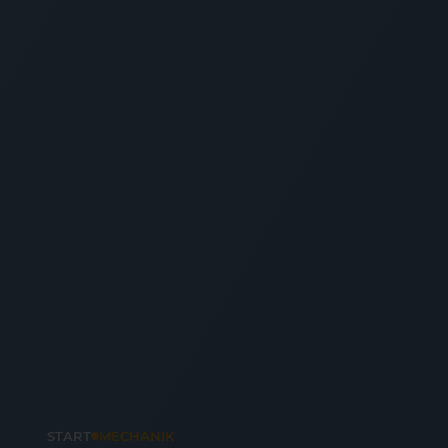
START
MECHANIK