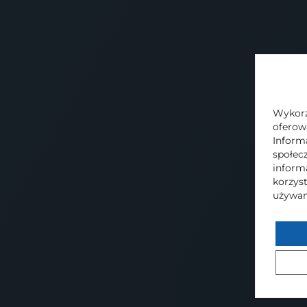
Wykorzy
oferow
Inform
społec
inform
korzyst
używam