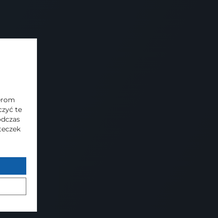
nerom
zyć te
odczas
steczek