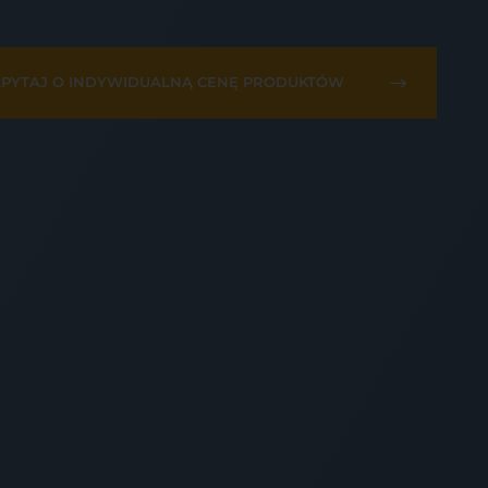
PYTAJ O INDYWIDUALNĄ CENĘ PRODUKTÓW