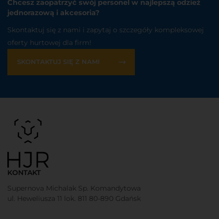
Chcesz zaopatrzyć swój personel w najlepszą odzież
jednorazową i akcesoria?
Skontaktuj się z nami i zapytaj o szczegóły kompleksowej
oferty hurtowej dla firm!
SKONTAKTUJ SIĘ Z NAMI
KONTAKT
Supernova Michalak Sp. Komandytowa
ul. Heweliusza 11 lok. 811 80-890 Gdańsk