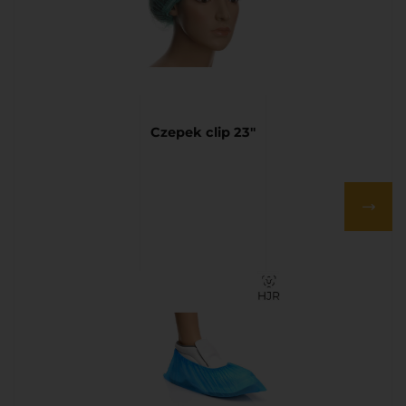
Czepek clip 23″