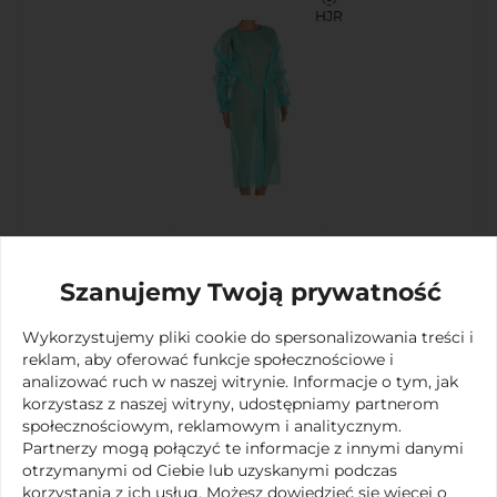
Fartuch włókninowy na troki z mankietem
Szanujemy Twoją prywatność
Wykorzystujemy pliki cookie do spersonalizowania treści i
reklam, aby oferować funkcje społecznościowe i
analizować ruch w naszej witrynie. Informacje o tym, jak
korzystasz z naszej witryny, udostępniamy partnerom
społecznościowym, reklamowym i analitycznym.
Partnerzy mogą połączyć te informacje z innymi danymi
otrzymanymi od Ciebie lub uzyskanymi podczas
korzystania z ich usług. Możesz dowiedzieć się więcej o