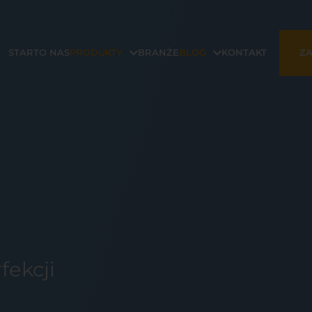
START
O NAS
PRODUKTY
BRANŻE
BLOG
KONTAKT
ZA
fekcji