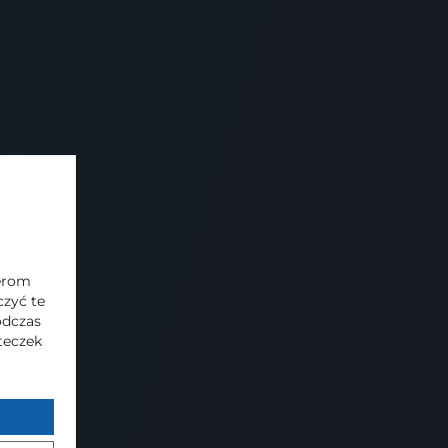
towa
. Kontakt z Administratorem
z
Supernova Michalak Sp.
nerom
zyć te
odczas
steczek