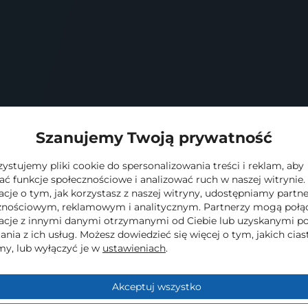
Zostaw adres e-mail a prześlemy szczegółową specyfikację.
ych w formularzu jest
Supernova Michalak Sp. Komandy
 informacji na temat przetwarzania danych osobowych prze
olityce Prywatności
Szanujemy Twoją prywatność
stujemy pliki cookie do spersonalizowania treści i reklam, aby
ać funkcje społecznościowe i analizować ruch w naszej witrynie.
acje o tym, jak korzystasz z naszej witryny, udostępniamy part
znościowym, reklamowym i analitycznym. Partnerzy mogą połąc
acje z innymi danymi otrzymanymi od Ciebie lub uzyskanymi p
ania z ich usług. Możesz dowiedzieć się więcej o tym, jakich cia
y, lub wyłączyć je w
ustawieniach
.
Akceptuj wszystko