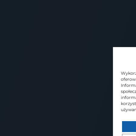
Please
leave
this
field
Administratorem danych osobowych podan
empty.
biuro@supernovainternational.eu. Więcej
Komandytowa
znajdą państwo w naszej
P
Wykorzy
oferow
WYŚLIJ
Inform
społec
inform
korzyst
używam