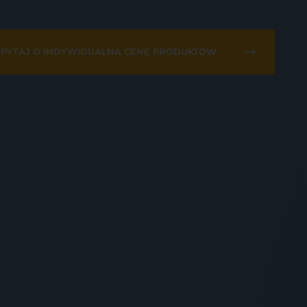
PYTAJ O INDYWIDUALNĄ CENĘ PRODUKTÓW