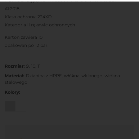
harmonizacyjnymi: EN ISO 21420:2020, EN 388:2016 +
A1:2018.
Klasa ochrony: 224XD
Kategoria II rękawic ochronnych
Karton zawiera 10
opakowań po 12 par.
Rozmiar:
9, 10, 11
Materiał:
Dzianina z HPPE, włókna szklanego, włókna
stalowego
Kolory:
Kolor #dbdbdb
Kolor #ffffff