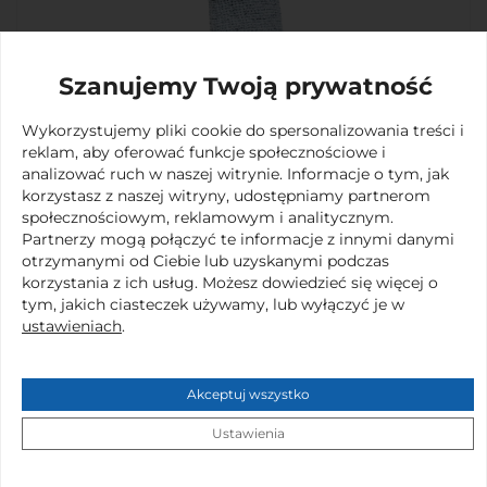
Komandytowa
. Kontakt z Administratorem
biuro@supernovainternational.eu. Więcej
informacji na temat przetwarzania danych
osobowych przez
Supernova Michalak Sp.
Szanujemy Twoją prywatność
Komandytowa
znajdą państwo w naszej
Polityce
Prywatności
Wykorzystujemy pliki cookie do spersonalizowania treści i
reklam, aby oferować funkcje społecznościowe i
analizować ruch w naszej witrynie. Informacje o tym, jak
Rękawice Food Shield
korzystasz z naszej witryny, udostępniamy partnerom
WYŚLIJ
Hand Armor
społecznościowym, reklamowym i analitycznym.
Partnerzy mogą połączyć te informacje z innymi danymi
otrzymanymi od Ciebie lub uzyskanymi podczas
korzystania z ich usług. Możesz dowiedzieć się więcej o
Lekka rękawica wykazująca się ochroną przed przecięciami.
tym, jakich ciasteczek używamy, lub wyłączyć je w
Dzianina
ustawieniach
.
wykonana z mieszanki HPPE, włókna szklanego, włókna
stalowego, nylonu,
Akceptuj wszystko
poliestru i elastanu. Zakończona ściągaczem.
Przedmiot deklaracji jest zgodny z odpowiednimi unijnymi
Ustawienia
przepisami