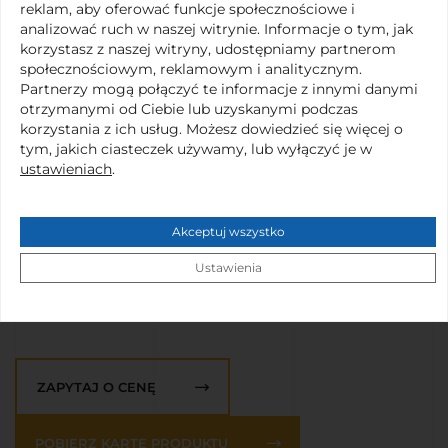
reklam, aby oferować funkcje społecznościowe i
analizować ruch w naszej witrynie. Informacje o tym, jak
Rozmiar:
od 36 do 48
korzystasz z naszej witryny, udostępniamy partnerom
WYŚLIJ
Materiał:
Mikrofibra
społecznościowym, reklamowym i analitycznym.
Partnerzy mogą połączyć te informacje z innymi danymi
Kolory:
otrzymanymi od Ciebie lub uzyskanymi podczas
korzystania z ich usług. Możesz dowiedzieć się więcej o
Kolor #111111
Kolor #ffffff
tym, jakich ciasteczek używamy, lub wyłączyć je w
ustawieniach
.
Akceptuj wszystko
po 1 parze
Ustawienia
ZAPYTAJ O CENĘ
POBIERZ KARTĘ PRODUKTU