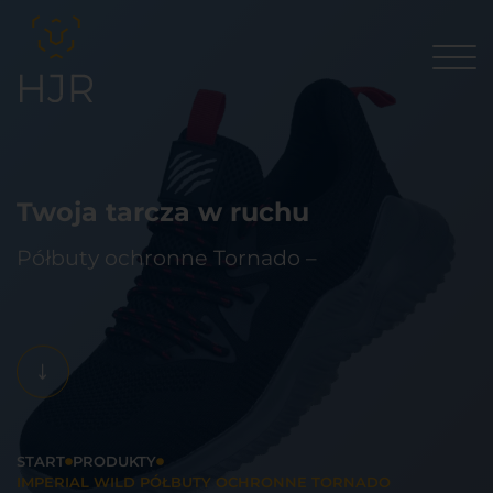
Twoja tarcza w ruchu
Półbuty ochronne Tornado –
START
PRODUKTY
IMPERIAL WILD PÓŁBUTY OCHRONNE TORNADO