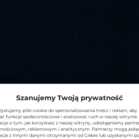
teresuje Cię ten produk
Zostaw adres e-mail a prześlemy szczegółową specyfikację.
ych w formularzu jest
Supernova Michalak Sp. Komandy
 informacji na temat przetwarzania danych osobowych prze
olityce Prywatności
Szanujemy Twoją prywatność
stujemy pliki cookie do spersonalizowania treści i reklam, aby
ać funkcje społecznościowe i analizować ruch w naszej witrynie.
acje o tym, jak korzystasz z naszej witryny, udostępniamy part
znościowym, reklamowym i analitycznym. Partnerzy mogą połąc
acje z innymi danymi otrzymanymi od Ciebie lub uzyskanymi p