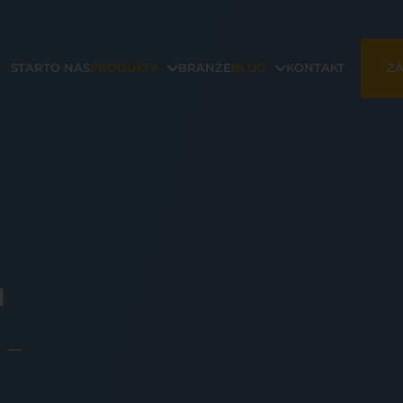
START
O NAS
PRODUKTY
BRANŻE
BLOG
KONTAKT
ZA
u
 –