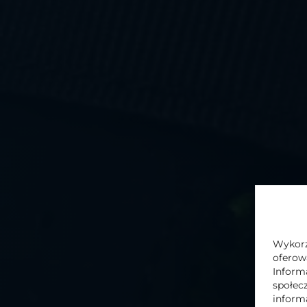
In
Please
leave
this
field
Administratorem danych osobowych podan
empty.
biuro@supernovainternational.eu. Więcej
Komandytowa
znajdą państwo w naszej
P
Wykorzy
oferow
WYŚLIJ
Inform
społec
inform