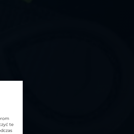
t?
towa
. Kontakt z Administratorem
z
Supernova Michalak Sp.
nerom
zyć te
odczas