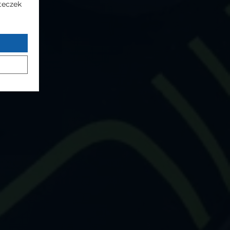
steczek