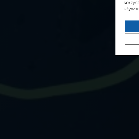
korzyst
używam