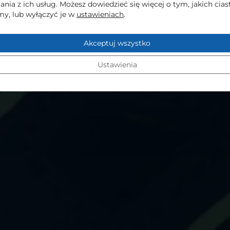
ania z ich usług. Możesz dowiedzieć się więcej o tym, jakich cia
y, lub wyłączyć je w
ustawieniach
.
Akceptuj wszystko
Ustawienia