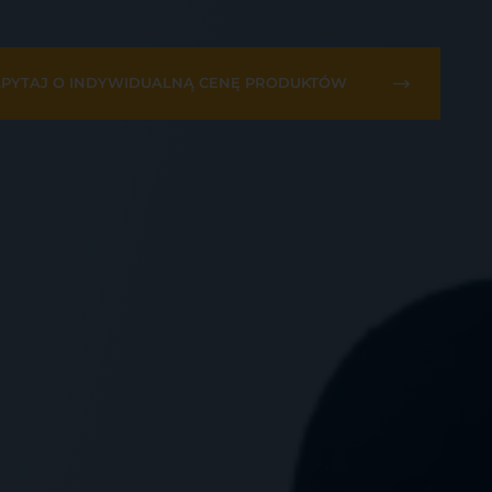
PYTAJ O INDYWIDUALNĄ CENĘ PRODUKTÓW