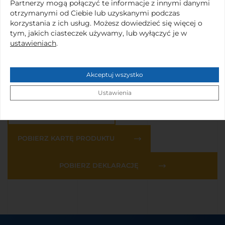
Partnerzy mogą połączyć te informacje z innymi danymi
otrzymanymi od Ciebie lub uzyskanymi podczas
korzystania z ich usług. Możesz dowiedzieć się więcej o
tym, jakich ciasteczek używamy, lub wyłączyć je w
ustawieniach
.
po 1 parze
Akceptuj wszystko
Ustawienia
ZAPYTAJ O CENĘ
POBIERZ KARTĘ PRODUKTU
POBIERZ DEKLARACJĘ