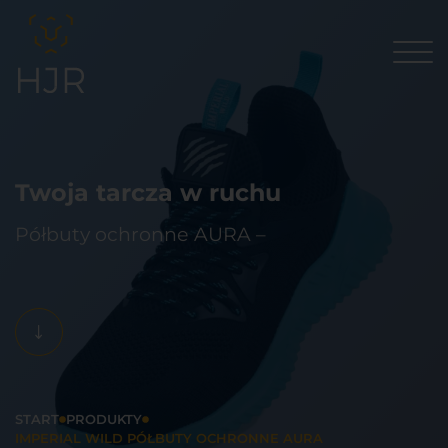
Twoja tarcza w ruchu
Półbuty ochronne AURA –
START
PRODUKTY
IMPERIAL WILD PÓŁBUTY OCHRONNE AURA