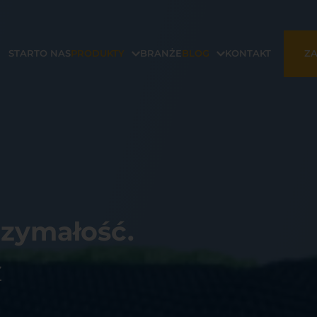
START
O NAS
PRODUKTY
BRANŻE
BLOG
KONTAKT
ZA
rzymałość.
Z