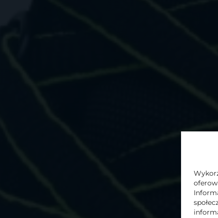
In
Please
leave
this
field
Administratorem danych osobowych podan
empty.
biuro@supernovainternational.eu. Więcej
Komandytowa
znajdą państwo w naszej
P
Wykorzy
oferow
WYŚLIJ
Inform
społec
inform