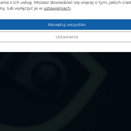
ania z ich usług. Możesz dowiedzieć się więcej o tym, jakich cia
y, lub wyłączyć je w
ustawieniach
.
Akceptuj wszystko
Ustawienia