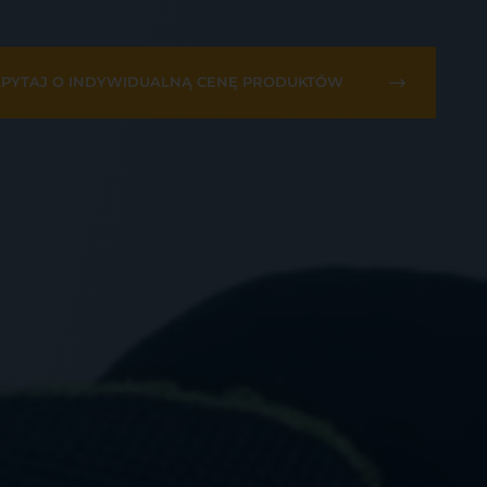
PYTAJ O INDYWIDUALNĄ CENĘ PRODUKTÓW