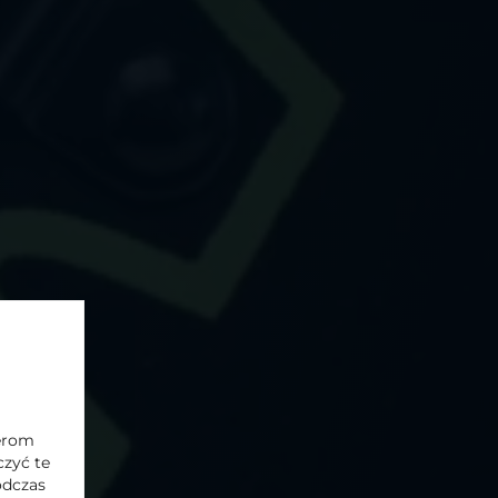
t?
towa
. Kontakt z Administratorem
z
Supernova Michalak Sp.
nerom
zyć te
odczas