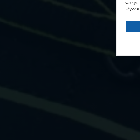
korzyst
używam