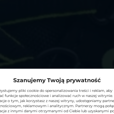
teresuje Cię ten produk
Zostaw adres e-mail a prześlemy szczegółową specyfikację.
ych w formularzu jest
Supernova Michalak Sp. Komandy
 informacji na temat przetwarzania danych osobowych prze
olityce Prywatności
Szanujemy Twoją prywatność
stujemy pliki cookie do spersonalizowania treści i reklam, aby
ać funkcje społecznościowe i analizować ruch w naszej witrynie.
acje o tym, jak korzystasz z naszej witryny, udostępniamy part
znościowym, reklamowym i analitycznym. Partnerzy mogą połąc
acje z innymi danymi otrzymanymi od Ciebie lub uzyskanymi p